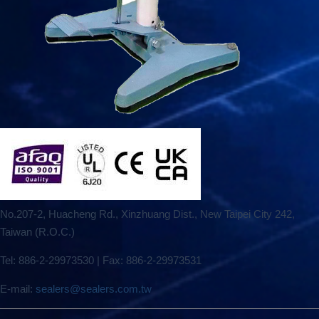
No.207-2, Huacheng Rd., Xinzhuang Dist., New Taipei City 242,
Taiwan (R.O.C.)
Tel: 886-2-29973530 | Fax: 886-2-29973531
E-mail:
sealers@sealers.com.tw