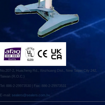
No.207-2, Huacheng Rd., Xinzhuang Dist., New Taipei City 242,
Taiwan (R.O.C.)
Tel: 886-2-29973530 | Fax: 886-2-29973531
E-mail:
sealers@sealers.com.tw