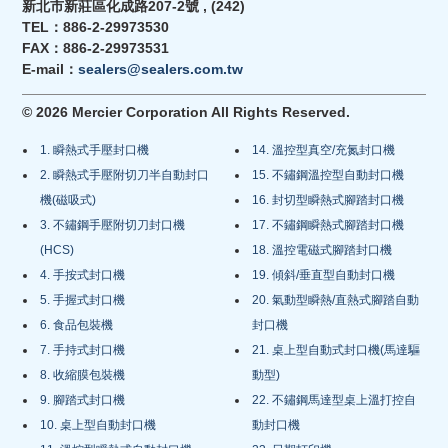
新北市新莊區化成路207-2號 , (242)
TEL：886-2-29973530
FAX：886-2-29973531
E-mail：
sealers@sealers.com.tw
© 2026 Mercier Corporation All Rights Reserved.
1. 瞬熱式手壓封口機
14. 溫控型真空/充氮封口機
2. 瞬熱式手壓附切刀半自動封口
15. 不鏽鋼溫控型自動封口機
機(磁吸式)
16. 封切型瞬熱式腳踏封口機
3. 不鏽鋼手壓附切刀封口機
17. 不鏽鋼瞬熱式腳踏封口機
(HCS)
18. 溫控電磁式腳踏封口機
4. 手按式封口機
19. 傾斜/垂直型自動封口機
5. 手握式封口機
20. 氣動型瞬熱/直熱式腳踏自動
6. 食品包裝機
封口機
7. 手持式封口機
21. 桌上型自動式封口機(馬達驅
8. 收縮膜包裝機
動型)
9. 腳踏式封口機
22. 不鏽鋼馬達型桌上溫打控自
10. 桌上型自動封口機
動封口機