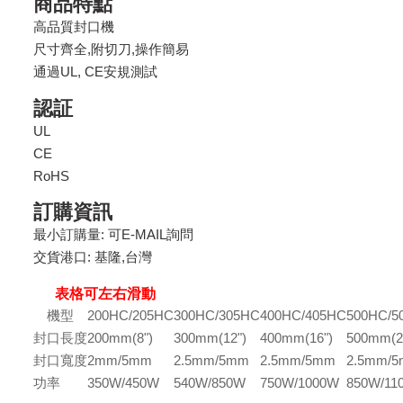
商品特點
高品質封口機
尺寸齊全,附切刀,操作簡易
通過UL, CE安規測試
認証
UL
CE
RoHS
訂購資訊
最小訂購量: 可E-MAIL詢問
交貨港口: 基隆,台灣
表格可左右滑動
機型
200HC/205HC
300HC/305HC
400HC/405HC
500HC/5
封口長度
200mm(8")
300mm(12")
400mm(16")
500mm(2
封口寬度
2mm/5mm
2.5mm/5mm
2.5mm/5mm
2.5mm/
功率
350W/450W
540W/850W
750W/1000W
850W/11