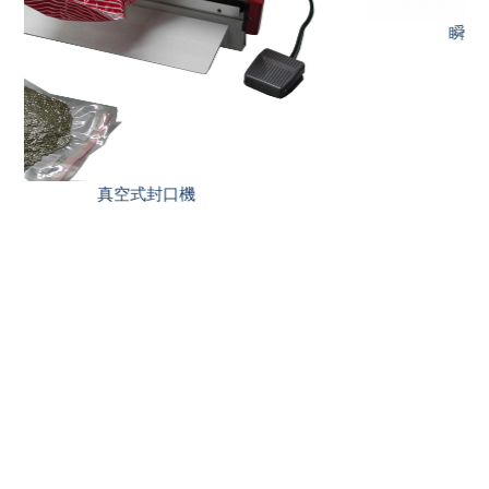
瞬熱式半自動手壓附切刀封口機(HCG)