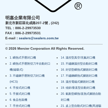
明嘉企業有限公司
新北市新莊區化成路207-2號 , (242)
TEL：886-2-29973530
FAX：886-2-29973531
E-mail：
sealers@sealers.com.tw
© 2026 Mercier Corporation All Rights Reserved.
1. 瞬熱式手壓封口機
14. 溫控型真空/充氮封口機
2. 瞬熱式手壓附切刀半自動封口
15. 不鏽鋼溫控型自動封口機
機(磁吸式)
16. 封切型瞬熱式腳踏封口機
3. 不鏽鋼手壓附切刀封口機
17. 不鏽鋼瞬熱式腳踏封口機
(HCS)
18. 溫控電磁式腳踏封口機
4. 手按式封口機
19. 傾斜/垂直型自動封口機
5. 手握式封口機
20. 氣動型瞬熱/直熱式腳踏自動
6. 食品包裝機
封口機
7. 手持式封口機
21. 桌上型自動式封口機(馬達驅