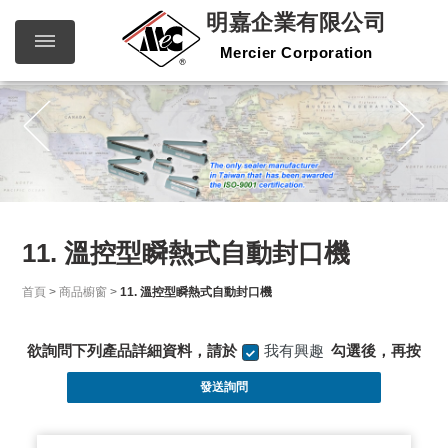
明嘉企業有限公司
Mercier Corporation
明嘉企
繁體中文
English
業有限
公司
Mercier
Corporation
11. 溫控型瞬熱式自動封口機
首頁
>
商品櫥窗
>
11. 溫控型瞬熱式自動封口機
欲詢問下列產品詳細資料，請於
我有興趣
勾選後，再按
發送詢問