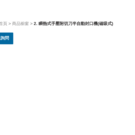
首頁
>
商品櫥窗
>
2. 瞬熱式手壓附切刀半自動封口機(磁吸式)
送詢問