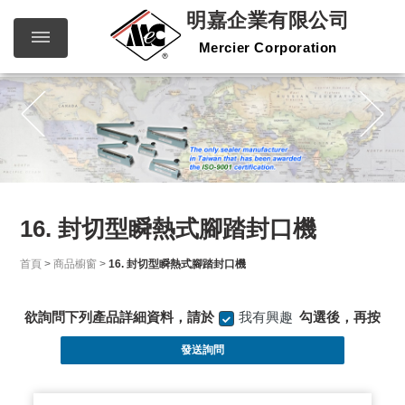
明嘉企業有限公司
Mercier Corporation
明嘉企
繁體中文
English
業有限
公司
Mercier
Corporation
16. 封切型瞬熱式腳踏封口機
首頁
>
商品櫥窗
>
16. 封切型瞬熱式腳踏封口機
欲詢問下列產品詳細資料，請於
我有興趣
勾選後，再按
發送詢問