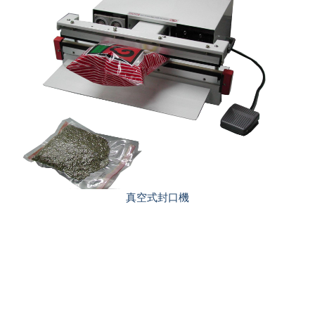
瞬熱式半自動手壓
真空式封口機