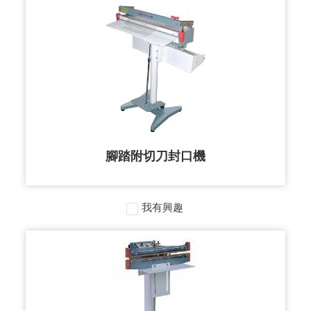
腳踏附切刀封口機
我有興趣