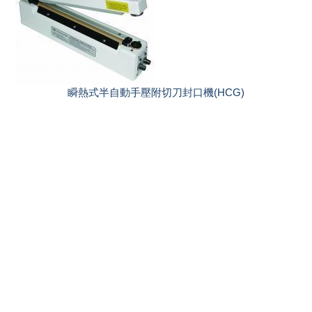
瞬熱式半自動手壓附切刀封口機(HCG)