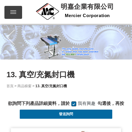
明嘉企業有限公司
Mercier Corporation
明嘉企
繁體中文
English
業有限
公司
Mercier
Corporation
13. 真空/充氮封口機
首頁
>
商品櫥窗
>
13. 真空/充氮封口機
欲詢問下列產品詳細資料，請於
我有興趣
勾選後，再按
發送詢問