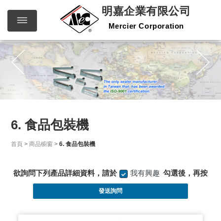
明嘉企業有限公司
Mercier Corporation
明嘉企
繁體中文
English
業有限
公司
Mercier
Corporation
6. 食品包裝機
首頁
>
商品櫥窗
>
6. 食品包裝機
欲詢問下列產品詳細資料，請於
我有興趣
勾選後，再按
發送詢問