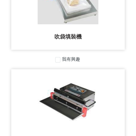
吹袋填裝機
我有興趣