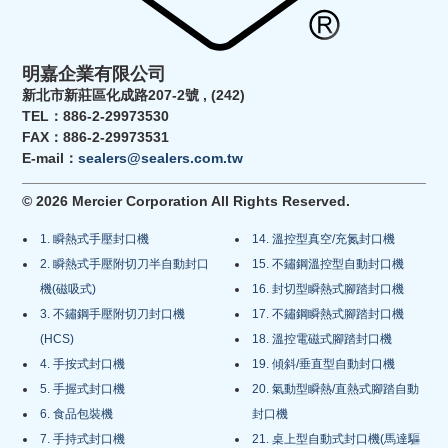
明嘉企業有限公司
新北市新莊區化成路207-2號 , (242)
TEL：886-2-29973530
FAX：886-2-29973531
E-mail：
sealers@sealers.com.tw
© 2026 Mercier Corporation All Rights Reserved.
1. 瞬熱式手壓封口機
14. 溫控型真空/充氮封口機
2. 瞬熱式手壓附切刀半自動封口
15. 不鏽鋼溫控型自動封口機
機(磁吸式)
16. 封切型瞬熱式腳踏封口機
3. 不鏽鋼手壓附切刀封口機
17. 不鏽鋼瞬熱式腳踏封口機
(HCS)
18. 溫控電磁式腳踏封口機
4. 手按式封口機
19. 傾斜/垂直型自動封口機
5. 手握式封口機
20. 氣動型瞬熱/直熱式腳踏自動
6. 食品包裝機
封口機
7. 手持式封口機
21. 桌上型自動式封口機(馬達驅