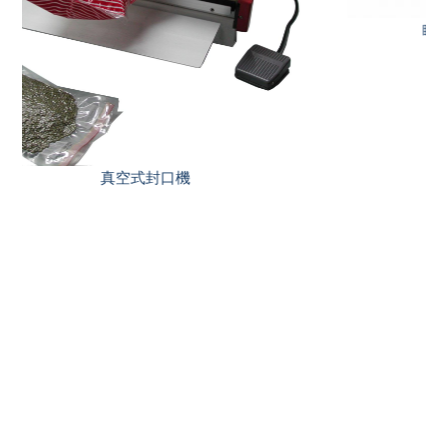
瞬熱式半自動手壓附切刀封口機(HCG)