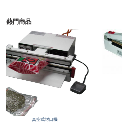
熱門商品
瞬熱式半自動手壓附切刀封口機(HCG)