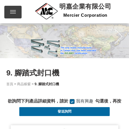
明嘉企業有限公司
Mercier Corporation
明嘉企
繁體中文
English
業有限
公司
Mercier
Corporation
9. 腳踏式封口機
首頁
>
商品櫥窗
>
9. 腳踏式封口機
欲詢問下列產品詳細資料，請於
我有興趣
勾選後，再按
發送詢問