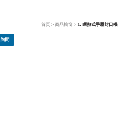
首頁
>
商品櫥窗
>
1. 瞬熱式手壓封口機
送詢問