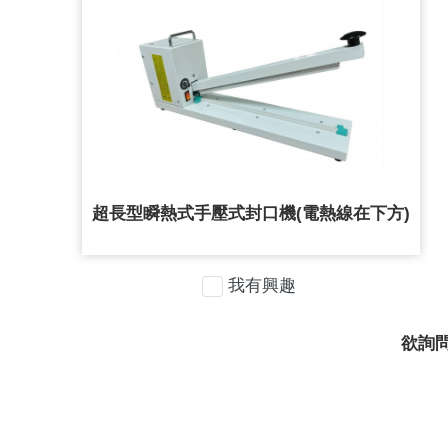
超長型瞬熱式手壓式封口機(電熱線在下方)
我有興趣
欲詢