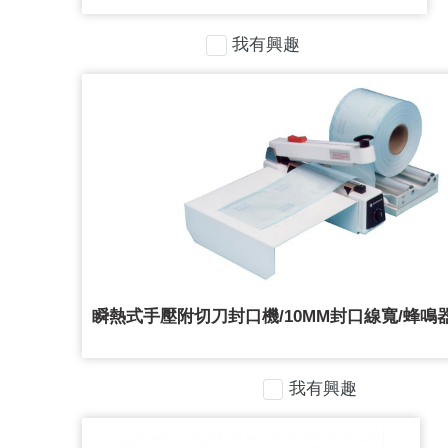
我有興趣
瞬熱式手壓附切刀封口機/10MM封口線寬/蜂鳴器 (
我有興趣