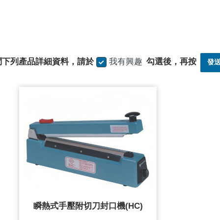
問下列產品詳細資料，請於
我有興趣
勾選後，再按
發
瞬熱式手壓附切刀封口機(HC)