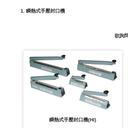
1. 瞬熱式手壓封口機
欲詢
瞬熱式手壓封口機(HI)